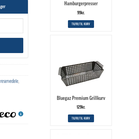
Hamburgerpresser
ager
99
kr.
TILFØJ TIL KURV
 reservedele
,
Bluegaz Premium Grillkurv
129
kr.
TILFØJ TIL KURV