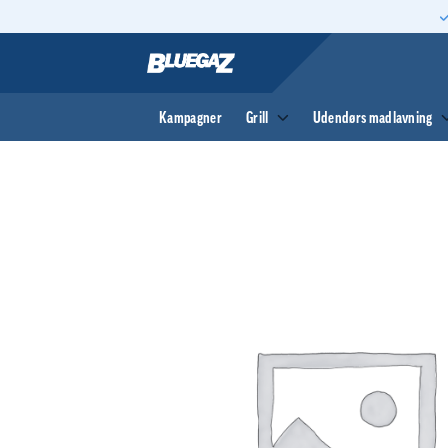
Fortsæt
til
indhold
Kampagner
Grill
Udendørs madlavning