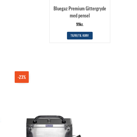
Bluegaz Premium Gittergryde
med pensel
99
kr.
TILFØJ TIL KURV
-23%