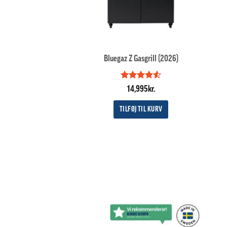
Bluegaz Z Gasgrill (2026)
Vurderet
14,995
kr.
4.5
ud af
5
TILFØJ TIL KURV