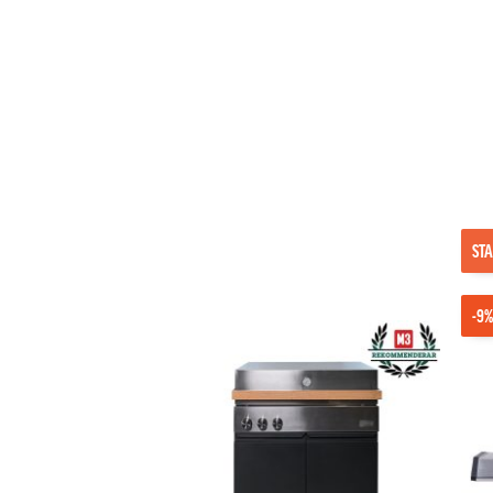
STA
-9