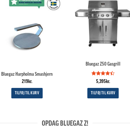
Bluegaz Z50 Gasgrill
Bluegaz Harpholma Smashjern
Vurderet
219
kr.
5,395
kr.
4.4
ud af
5
TILFØJ TIL KURV
TILFØJ TIL KURV
OPDAG BLUEGAZ Z!