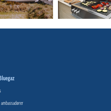
Bluegaz
s
s ambassadører