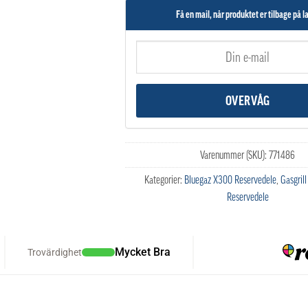
Få en mail, når produktet er tilbage på l
Varenummer (SKU):
771486
Kategorier:
Bluegaz X300 Reservedele
,
Gasgrill
Reservedele