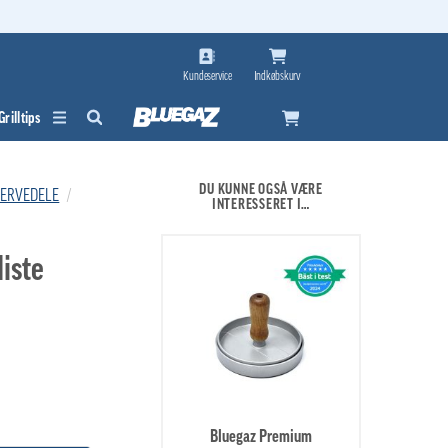
Kundeservice
Indkøbskurv
Grilltips
DU KUNNE OGSÅ VÆRE
SERVEDELE
/
INTERESSERET I…
iste
Bluegaz Premium