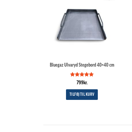
Bluegaz Ulvaryd Stegebord 40×40 cm
Vurderet
5
799
kr.
ud af 5
TILFØJ TIL KURV