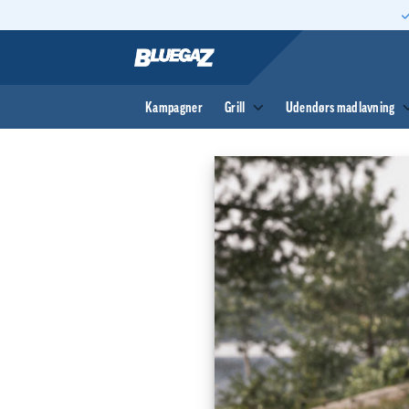
Fortsæt
til
indhold
Kampagner
Grill
Udendørs madlavning