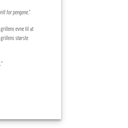
ill for pengene.”
rillens evne til at
grillens største
.”