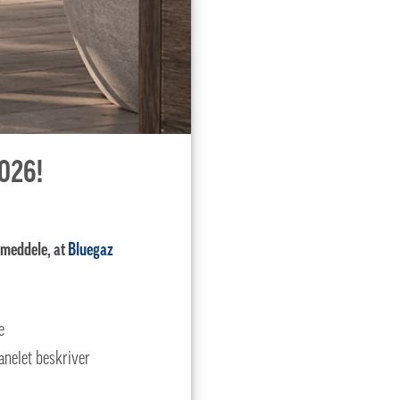
2026!
t meddele, at
Bluegaz
e
panelet beskriver