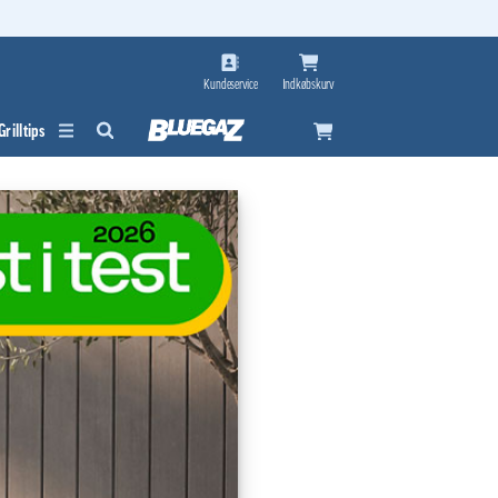
Kundeservice
Indkøbskurv
Grilltips