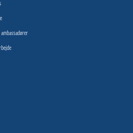
s
e
s ambassadører
rbejde