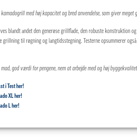
 kamadogrill med høj kapacitet og bred anvendelse, som giver meget gr
es blandt andet den generøse grillflade, den robuste konstruktion og g
te grillning til røgning og langtidsstegning. Testerne opsummerer også 
et mad, god værdi for pengene, nem at arbejde med og høj byggekvalitet
t i Test her!
ado XL her!
mado L
her!