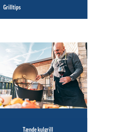
Grilltips
Tænde kulgrill