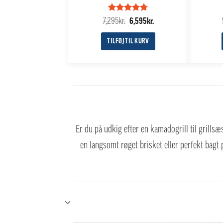
Vurderet
Den
Den
7,295
kr.
6,595
kr.
4.75
ud af
oprindelige
aktuelle
5
pris
pris
TILFØJ TIL KURV
var:
er:
7,295kr..
6,595kr..
Er du på udkig efter en kamadogrill til grills
en langsomt røget brisket eller perfekt bagt