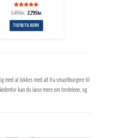
Vurderet
Den
5
Den
3,495
kr.
2,795
kr.
ud af 5
oprindelige
aktuelle
pris
pris
TILFØJ TIL KURV
var:
er:
3,495kr..
2,795kr..
dig med at lykkes med alt fra smashburgere til
r. Nedenfor kan du læse mere om fordelene, og