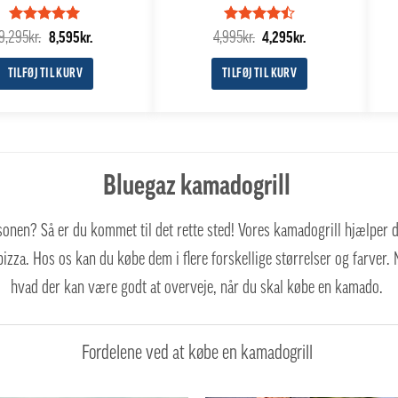
Vurderet
Den
5
Den
Vurderet
Den
Den
9,295
kr.
4,995
kr.
8,595
kr.
4,295
kr.
ud af 5
4.5
ud af
oprindelige
aktuelle
oprindelige
aktuelle
5
pris
pris
pris
pris
TILFØJ TIL KURV
TILFØJ TIL KURV
var:
er:
var:
er:
9,295kr..
8,595kr..
4,995kr..
4,295kr..
Bluegaz kamadogrill
æsonen? Så er du kommet til det rette sted! Vores kamadogrill hjælper 
 pizza. Hos os kan du købe dem i flere forskellige størrelser og farve
hvad der kan være godt at overveje, når du skal købe en kamado.
Fordelene ved at købe en kamadogrill