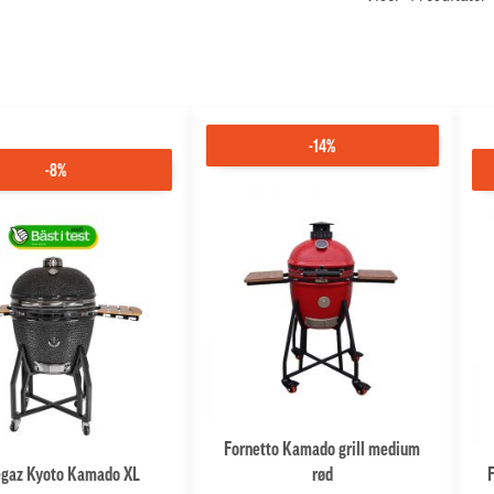
-14%
-8%
Fornetto Kamado grill medium
egaz Kyoto Kamado XL
rød
F