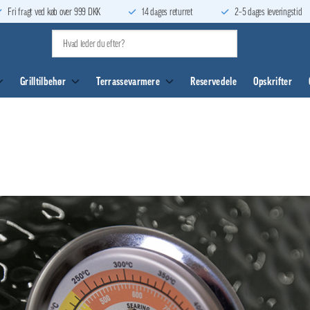
Fri fragt ved køb over 999 DKK
14 dages returret
2–5 dages leveringstid
Grilltilbehør
Terrassevarmere
Reservedele
Opskrifter