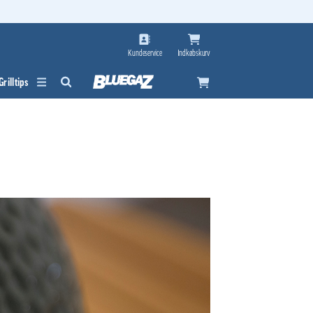
Kundeservice
Indkøbskurv
Grilltips