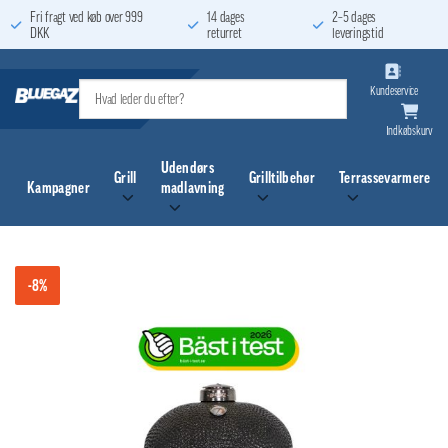
Fortsæt
Fri fragt ved køb over 999
14 dages
2–5 dages
DKK
returret
leveringstid
til
indhold
Kundeservice
Indkøbskurv
Udendørs
Grill
Grilltilbehør
Terrassevarmere
Kampagner
madlavning
-8%