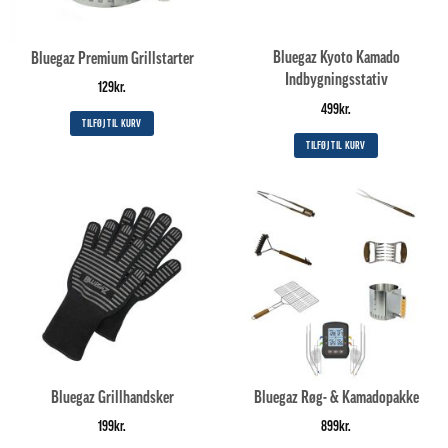
Bluegaz Kyoto Kamado
Bluegaz Premium Grillstarter
Indbygningsstativ
129
kr.
499
kr.
TILFØJ TIL KURV
TILFØJ TIL KURV
Bluegaz Grillhandsker
Bluegaz Røg- & Kamadopakke
199
kr.
899
kr.