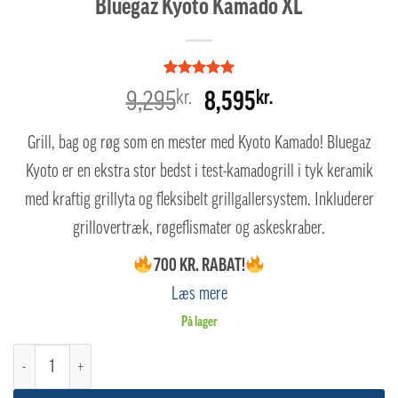
Bluegaz Kyoto Kamado XL
Bedømt
3
Den
Den
9,295
kr.
kr.
8,595
som
5
ud
af 5 baseret
oprindelige
aktuelle
på
Grill, bag og røg som en mester med Kyoto Kamado! Bluegaz
kundebedømmelser
pris
pris
Kyoto er en ekstra stor bedst i test-kamadogrill i tyk keramik
var:
er:
med kraftig grillyta og fleksibelt grillgallersystem. Inkluderer
9,295kr..
8,595kr..
grillovertræk, røgeflismater og askeskraber.
700 KR. RABAT!
Læs mere
På lager
Bluegaz Kyoto Kamado XL antal