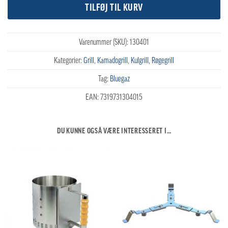
TILFØJ TIL KURV
Varenummer (SKU):
130401
Kategorier:
Grill
,
Kamadogrill
,
Kulgrill
,
Røgegrill
Tag:
Bluegaz
EAN:
7319731304015
DU KUNNE OGSÅ VÆRE INTERESSERET I…