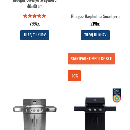
40×40 cm
Bluegaz Harpholma Smashjern
Vurderet
5
799
kr.
219
kr.
ud af 5
TILFØJ TIL KURV
TILFØJ TIL KURV
STARTPAKKE MED I KØBET!
-10%