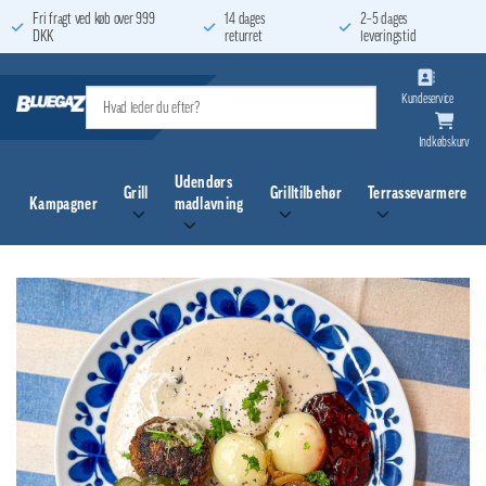
Fortsæt
Fri fragt ved køb over 999
14 dages
2–5 dages
DKK
returret
leveringstid
til
indhold
Kundeservice
Indkøbskurv
Udendørs
Grill
Grilltilbehør
Terrassevarmere
Kampagner
madlavning