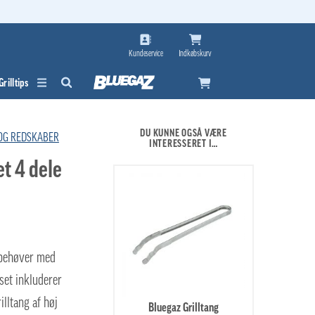
Kundeservice
Indkøbskurv
Grilltips
DU KUNNE OGSÅ VÆRE
 OG REDSKABER
INTERESSERET I…
t 4 dele
u behøver med
set inkluderer
illtang af høj
Bluegaz Grilltang