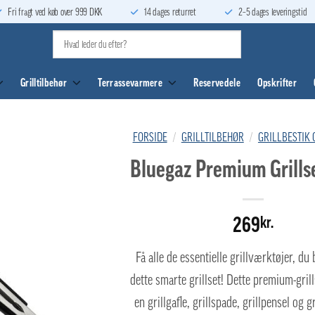
Fri fragt ved køb over 999 DKK
14 dages returret
2–5 dages leveringstid
Grilltilbehør
Terrassevarmere
Reservedele
Opskrifter
FORSIDE
/
GRILLTILBEHØR
/
GRILLBESTIK
Bluegaz Premium Grillse
269
kr.
Få alle de essentielle grillværktøjer, d
dette smarte grillset! Dette premium-grill
en grillgafle, grillspade, grillpensel og gr