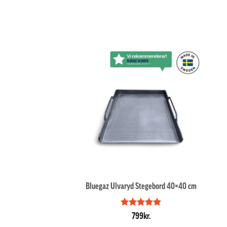
Bluegaz Ulvaryd Stegebord 40×40 cm
Vurderet
5
799
kr.
ud af 5