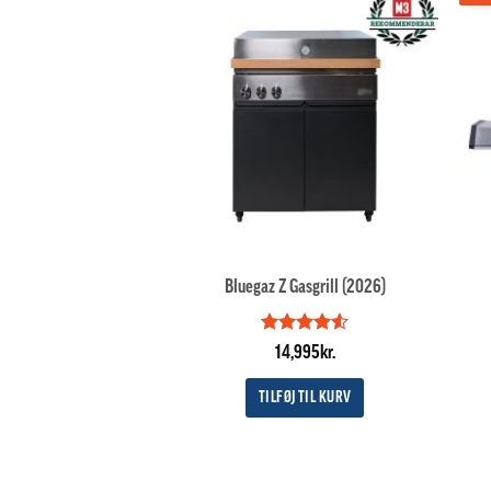
Bluegaz Z Gasgrill (2026)
Vurderet
14,995
kr.
4.5
ud af
5
TILFØJ TIL KURV