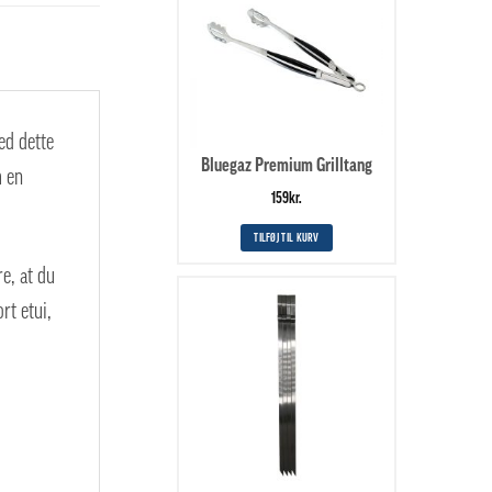
ed dette
Bluegaz Premium Grilltang
m en
159
kr.
TILFØJ TIL KURV
re, at du
rt etui,