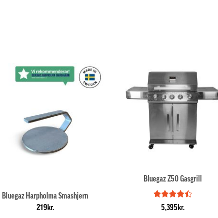
Bluegaz Z50 Gasgrill
Bluegaz Harpholma Smashjern
Vurderet
219
kr.
5,395
kr.
4.4
ud af