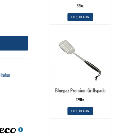
39
kr.
TILFØJ TIL KURV
tilbehør
Bluegaz Premium Grillspade
129
kr.
TILFØJ TIL KURV