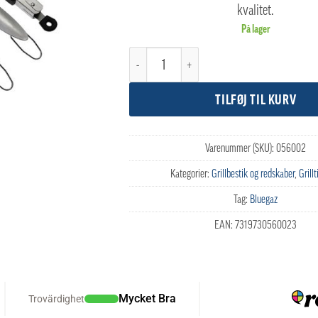
kvalitet.
På lager
Bluegaz Premium Grillset 4 dele antal
TILFØJ TIL KURV
Varenummer (SKU):
056002
Kategorier:
Grillbestik og redskaber
,
Grill
Tag:
Bluegaz
EAN:
7319730560023