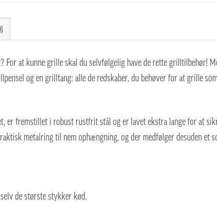
)
 For at kunne grille skal du selvfølgelig have de rette grilltilbehør! M
rillpensel og en grilltang: alle de redskaber, du behøver for at grille so
, er fremstillet i robust rustfrit stål og er lavet ekstra lange for at sik
praktisk metalring til nem ophængning, og der medfølger desuden et so
 selv de største stykker kød.