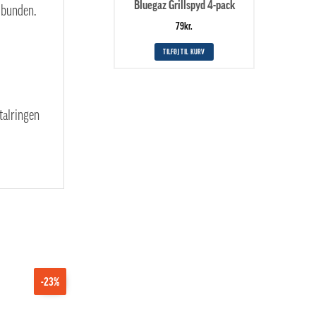
Bluegaz Grillspyd 4-pack
 bunden.
79
kr.
TILFØJ TIL KURV
talringen
-23%