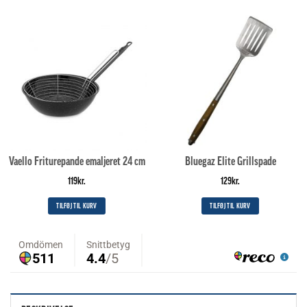
Vaello Friturepande emaljeret 24 cm
Bluegaz Elite Grillspade
119
kr.
129
kr.
TILFØJ TIL KURV
TILFØJ TIL KURV