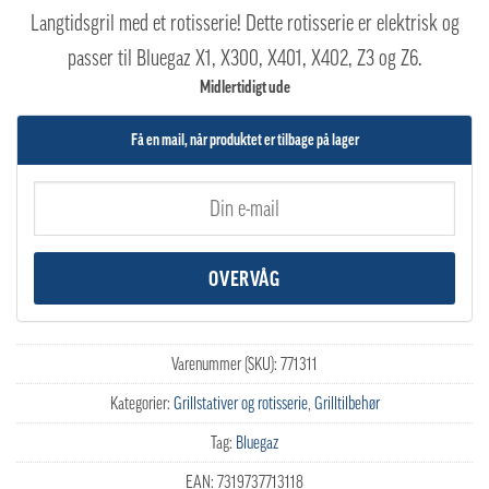
Langtidsgril med et rotisserie! Dette rotisserie er elektrisk og
passer til Bluegaz X1, X300, X401, X402, Z3 og Z6.
Midlertidigt ude
Få en mail, når produktet er tilbage på lager
Varenummer (SKU):
771311
Kategorier:
Grillstativer og rotisserie
,
Grilltilbehør
Tag:
Bluegaz
EAN:
7319737713118