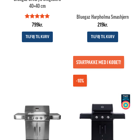
40×40 cm
Bluegaz Harpholma Smashjern
Vurderet
5
799
kr.
219
kr.
ud af 5
TILFØJ TIL KURV
TILFØJ TIL KURV
STARTPAKKE MED I KØBET!
-10%