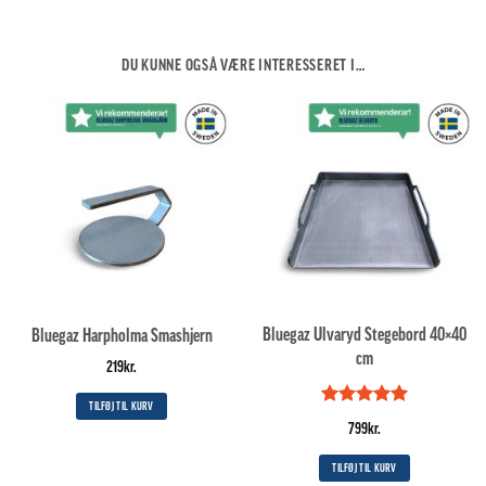
DU KUNNE OGSÅ VÆRE INTERESSERET I…
Bluegaz Ulvaryd Stegebord 40×40
Bluegaz Harpholma Smashjern
cm
219
kr.
TILFØJ TIL KURV
Vurderet
5
799
kr.
ud af 5
TILFØJ TIL KURV