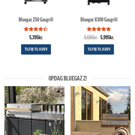
Bluegaz Z50 Gasgrill
Bluegaz X300 Gasgrill
Vurderet
Vurderet
Den
5
Den
5,395
kr.
6,695
kr.
5,995
kr.
4.4
ud af
ud af 5
oprindelige
aktuelle
5
pris
pris
TILFØJ TIL KURV
TILFØJ TIL KURV
var:
er:
6,695kr..
5,995kr..
OPDAG BLUEGAZ Z!