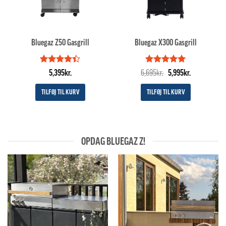
Bluegaz Z50 Gasgrill
Bluegaz X300 Gasgrill
Vurderet
Vurderet
Den
5
Den
5,395
kr.
6,695
kr.
5,995
kr.
4.4
ud af
ud af 5
oprindelige
aktuelle
5
pris
pris
TILFØJ TIL KURV
TILFØJ TIL KURV
var:
er:
6,695kr..
5,995kr..
OPDAG BLUEGAZ Z!