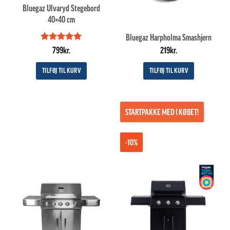
Bluegaz Ulvaryd Stegebord
40×40 cm
Bluegaz Harpholma Smashjern
Vurderet
5
799
kr.
219
kr.
ud af 5
TILFØJ TIL KURV
TILFØJ TIL KURV
STARTPAKKE MED I KØBET!
-10%