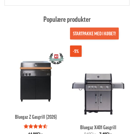
Populære produkter
STARTPAKKE MED I KØBET!
-9%
Bluegaz Z Gasgrill (2026)
Bluegaz X401 Gasgrill
Vurderet