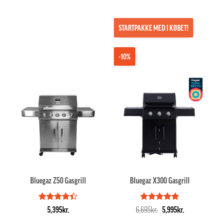
STARTPAKKE MED I KØBET!
-10%
Bluegaz Z50 Gasgrill
Bluegaz X300 Gasgrill
Vurderet
Vurderet
Den
5
Den
5,395
kr.
6,695
kr.
5,995
kr.
4.4
ud af
ud af 5
oprindelige
aktuelle