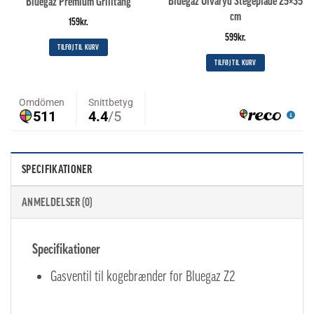
Bluegaz Ulvaryd Stegeplade 25×35
Bluegaz Premium Grilltang
cm
159
kr.
599
kr.
TILFØJ TIL KURV
TILFØJ TIL KURV
SPECIFIKATIONER
ANMELDELSER (0)
Specifikationer
Gasventil til kogebrænder for Bluegaz Z2