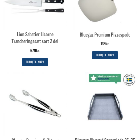
Lion Sabatier Licorne
Bluegaz Premium Pizzaspade
Trancheringssæt sort 2 del
139
kr.
679
kr.
TILFØJ TIL KURV
TILFØJ TIL KURV