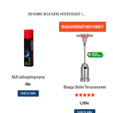
DU KUNNE OGSÅ VÆRE INTERESSERET I…
REGULATORSSÆT MED I KØBET!
AGA Læksøgningsspray
69
kr.
Bluegaz Bullet Terrassevarmer
TILFØJ TIL KURV
Vurderet
5
5,395
kr.
ud af 5
TILFØJ TIL KURV