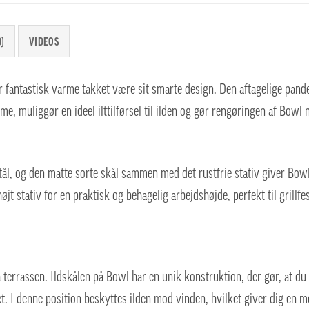
)
VIDEOS
er fantastisk varme takket være sit smarte design. Den aftagelige pande
, muliggør en ideel ilttilførsel til ilden og gør rengøringen af Bowl
 stål, og den matte sorte skål sammen med det rustfrie stativ giver Bowl
jt stativ for en praktisk og behagelig arbejdshøjde, perfekt til grillfe
å terrassen. Ildskålen på Bowl har en unik konstruktion, der gør, at du
et. I denne position beskyttes ilden mod vinden, hvilket giver dig en m