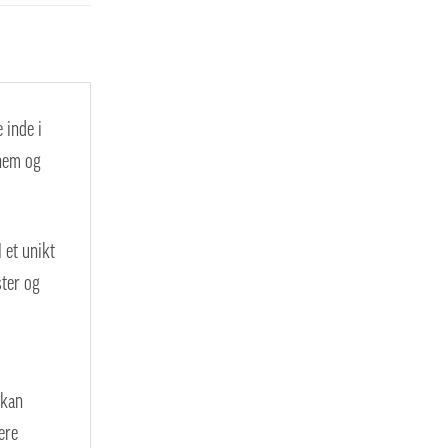
 inde i
 nem og
 et unikt
ster og
 kan
ere