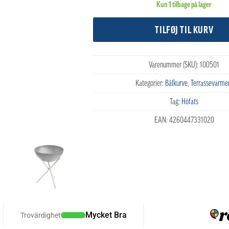
Kun 1 tilbage på lager
TILFØJ TIL KURV
Varenummer (SKU):
100501
Kategorier:
Bålkurve
,
Terrassevarme
Tag:
Höfats
EAN:
4260447331020