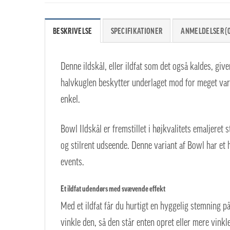
BESKRIVELSE
SPECIFIKATIONER
ANMELDELSER (0
Denne ildskål, eller ildfat som det også kaldes, giv
halvkuglen beskytter underlaget mod for meget varme
enkel.
Bowl Ildskål er fremstillet i højkvalitets emaljeret
og stilrent udseende. Denne variant af Bowl har et hø
events.
Et ildfat udendørs med svævende effekt
Med et ildfat får du hurtigt en hyggelig stemning p
vinkle den, så den står enten opret eller mere vinkl