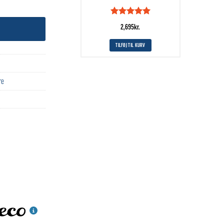
Vurderet
5
2,695
kr.
ud af 5
TILFØJ TIL KURV
re