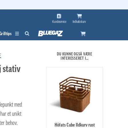
Kundeservice
Indkøbskurv
Grilltips
DU KUNNE OGSÅ VÆRE
E
INTERESSERET I…
 stativ
øjdepunkt med
 har et unikt
ter behov.
Höfats Cube Ildkurv rust