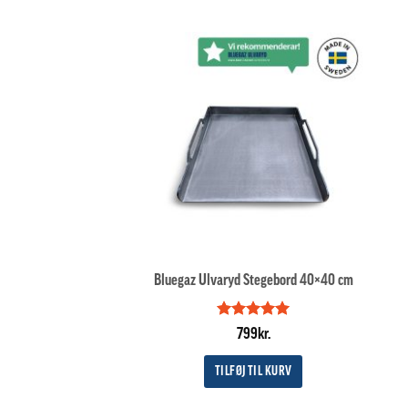
Bluegaz Ulvaryd Stegebord 40×40 cm
Vurderet
5
799
kr.
ud af 5
TILFØJ TIL KURV