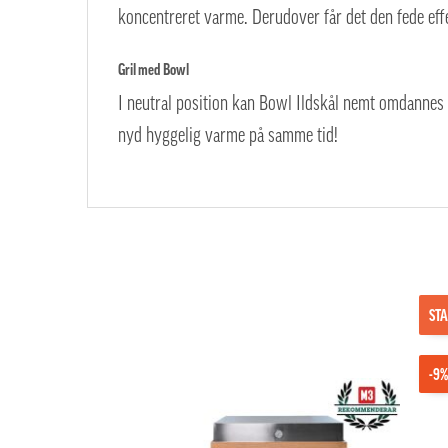
koncentreret varme. Derudover får det den fede effek
Gril med Bowl
I neutral position kan Bowl Ildskål nemt omdannes t
nyd hyggelig varme på samme tid!
STA
-9