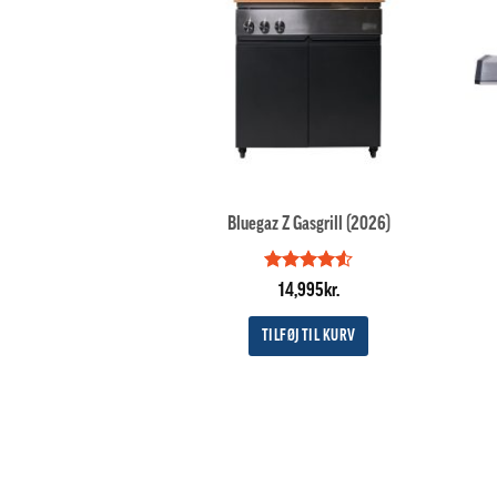
Bluegaz Z Gasgrill (2026)
Vurderet
14,995
kr.
4.5
ud af
5
TILFØJ TIL KURV