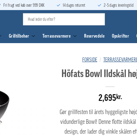
Fri fragt ved køb over 999 DKK
14 dages returret
2–5 dages leveringstid
Grilltilbehør
Terrassevarmere
Reservedele
Opskrifter
FORSIDE
/
TERRASSEVARMER
Höfats Bowl Ildskål høj
2,695
kr.
Gør grillfesten til årets hyggeligste h
vidunderlige Bowl! Denne flotte ildskål
design, der lader dig vinkle skålen ef