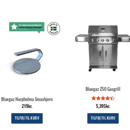
Bluegaz Z50 Gasgrill
Bluegaz Harpholma Smashjern
Vurderet
219
kr.
5,395
kr.
4.4
ud af
5
TILFØJ TIL KURV
TILFØJ TIL KURV