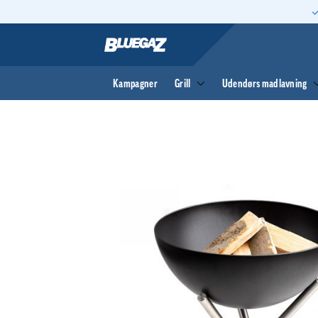
Fortsæt
til
indhold
Kampagner
Grill
Udendørs madlavning