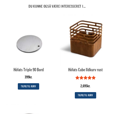
DU KUNNE OGSÅ VÆRE INTERESSERET I…
Höfats Triple 90 Bord
Höfats Cube Ildkurv rust
399
kr.
Vurderet
5
2,695
kr.
TILFØJ TIL KURV
ud af 5
TILFØJ TIL KURV