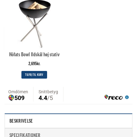
Höfats Bowl Ildskål høj stativ
2,695
kr.
TILFØJ TIL KURV
BESKRIVELSE
SPECIFIKATIONER