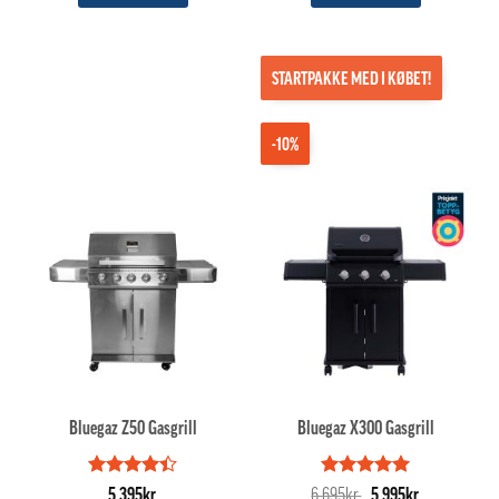
STARTPAKKE MED I KØBET!
-10%
Bluegaz Z50 Gasgrill
Bluegaz X300 Gasgrill
Vurderet
Vurderet
Den
5
Den
5,395
kr.
6,695
kr.
5,995
kr.