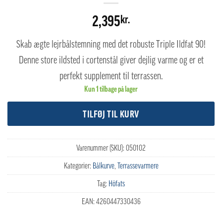
2,395
kr.
Skab ægte lejrbålstemning med det robuste Triple Ildfat 90!
Denne store ildsted i cortenstål giver dejlig varme og er et
perfekt supplement til terrassen.
Kun 1 tilbage på lager
TILFØJ TIL KURV
Varenummer (SKU):
050102
Kategorier:
Bålkurve
,
Terrassevarmere
Tag:
Höfats
EAN:
4260447330436