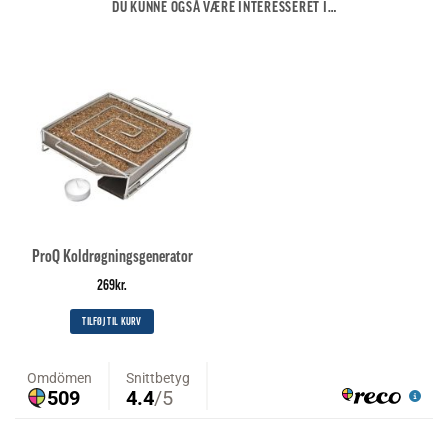
DU KUNNE OGSÅ VÆRE INTERESSERET I…
ProQ Koldrøgningsgenerator
269
kr.
TILFØJ TIL KURV