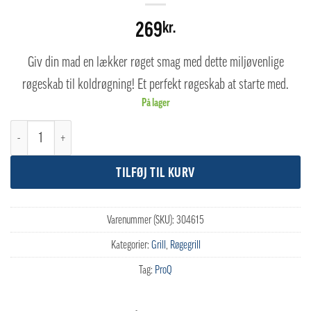
269
kr.
Giv din mad en lækker røget smag med dette miljøvenlige
røgeskab til koldrøgning! Et perfekt røgeskab at starte med.
På lager
ProQ Eco Røgeskab til koldrøgning antal
TILFØJ TIL KURV
Varenummer (SKU):
304615
Kategorier:
Grill
,
Røgegrill
Tag:
ProQ