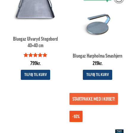
Bluegaz Ulvaryd Stegebord
40×40 cm
Bluegaz Harpholma Smashjern
Vurderet
5
799
kr.
219
kr.
ud af 5
TILFØJ TIL KURV
TILFØJ TIL KURV
STARTPAKKE MED I KØBET!
-10%