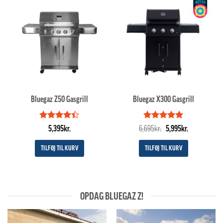
Bluegaz Z50 Gasgrill
Bluegaz X300 Gasgrill
Vurderet
Vurderet
Den
5
Den
5,395
kr.
6,695
kr.
5,995
kr.
4.4
ud af
ud af 5
oprindelige
aktuelle
5
pris
pris
TILFØJ TIL KURV
TILFØJ TIL KURV
var:
er:
6,695kr..
5,995kr..
OPDAG BLUEGAZ Z!