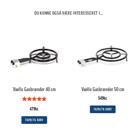
DU KUNNE OGSÅ VÆRE INTERESSERET I…
Vaello Gasbrænder 40 cm
Vaello Gasbrænder 50 cm
549
kr.
Vurderet
5
479
kr.
TILFØJ TIL KURV
ud af 5
TILFØJ TIL KURV