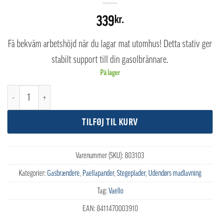
339
kr.
Få bekväm arbetshöjd när du lagar mat utomhus! Detta stativ ger
stabilt support till din gasolbrännare.
På lager
Vaello Gasbrænder stativ antal
TILFØJ TIL KURV
Varenummer (SKU):
803103
Kategorier:
Gasbrændere
,
Paellapander
,
Stegeplader
,
Udendørs madlavning
Tag:
Vaello
EAN:
8411470003910