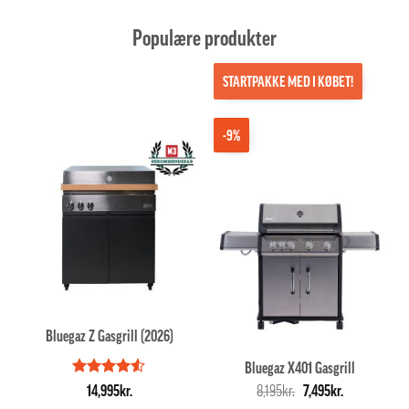
Populære produkter
STARTPAKKE MED I KØBET!
-9%
Bluegaz Z Gasgrill (2026)
Bluegaz X401 Gasgrill
Vurderet
Den
Den
14,995
kr.
8,195
kr.
7,495
kr.
4.5
ud af
oprindelige
aktuelle