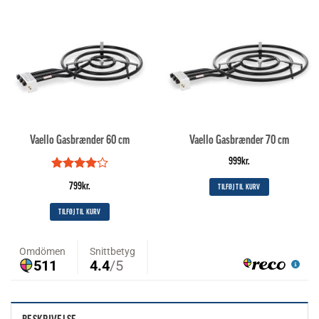
Vaello Gasbrænder 60 cm
Vaello Gasbrænder 70 cm
999
kr.
Vurderet
799
kr.
TILFØJ TIL KURV
4
ud af
5
TILFØJ TIL KURV