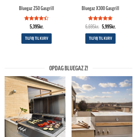
Bluegaz Z50 Gasgrill
Bluegaz X300 Gasgrill
Vurderet
Vurderet
Den
5
Den
5,395
kr.
6,695
kr.
5,995
kr.
4.4
ud af
ud af 5
oprindelige
aktuelle
5
pris
pris
TILFØJ TIL KURV
TILFØJ TIL KURV
var:
er:
6,695kr..
5,995kr..
OPDAG BLUEGAZ Z!