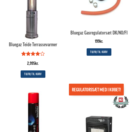
Bluegaz Gasregulatorsæt DK/NO/FI
199
kr.
Bluegaz Teide Terrassevarmer
TILFØJ TIL KURV
Vurderet
2,995
kr.
4
ud af
5
TILFØJ TIL KURV
REGULATORSSÆT MED I KØBET!