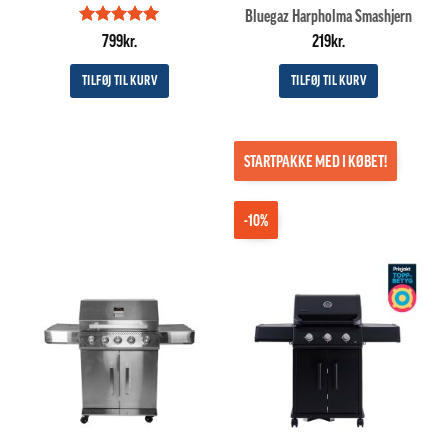
Bluegaz Harpholma Smashjern
Vurderet
5
799
kr.
219
kr.
ud af 5
TILFØJ TIL KURV
TILFØJ TIL KURV
STARTPAKKE MED I KØBET!
-10%