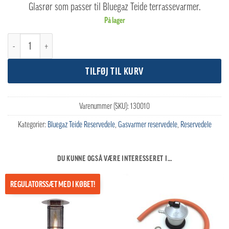
Glasrør som passer til Bluegaz Teide terrassevarmer.
På lager
Bluegaz Teide Glasrør antal
TILFØJ TIL KURV
Varenummer (SKU):
130010
Kategorier:
Bluegaz Teide Reservedele
,
Gasvarmer reservedele
,
Reservedele
DU KUNNE OGSÅ VÆRE INTERESSERET I…
REGULATORSSÆT MED I KØBET!