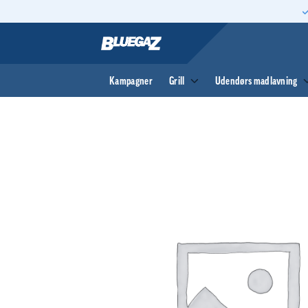
Fortsæt
til
indhold
Kampagner
Grill
Udendørs madlavning