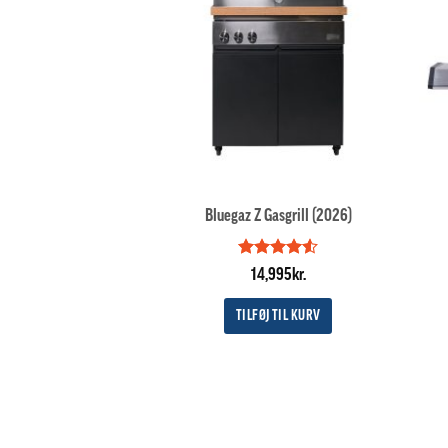
Bluegaz Z Gasgrill (2026)
Vurderet
14,995
kr.
4.5
ud af
5
TILFØJ TIL KURV