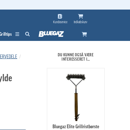
Kundeservice
Indkøbskurv
Grilltips
DU KUNNE OGSÅ VÆRE
SERVEDELE
/
INTERESSERET I…
ylde
Bluegaz Elite Grillristbørste