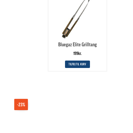
Bluegaz Elite Grilltang
199
kr.
TILFØJ TIL KURV
-23%