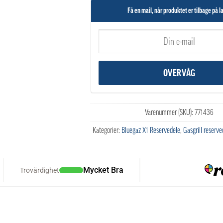
Få en mail, når produktet er tilbage på l
Varenummer (SKU):
771436
Kategorier:
Bluegaz X1 Reservedele
,
Gasgrill reserve