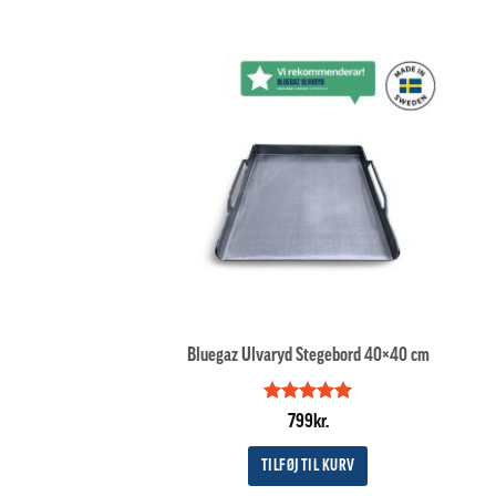
Bluegaz Ulvaryd Stegebord 40×40 cm
Vurderet
5
799
kr.
ud af 5
TILFØJ TIL KURV