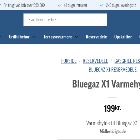
Fri fragt ved køb over 999 DKK
14 dages returret
2–5 dages leveringstid
Grilltilbehør
Terrassevarmere
Reservedele
Opskrifter
FORSIDE
/
RESERVEDELE
/
GASGRILL RE
BLUEGAZ X1 RESERVEDELE
Bluegaz X1 Varmeh
199
kr.
Varmehylde til Bluegaz X1.
Midlertidigt ude