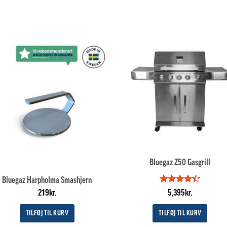
Bluegaz Z50 Gasgrill
Bluegaz Harpholma Smashjern
Vurderet
219
kr.
5,395
kr.
4.4
ud af
5
TILFØJ TIL KURV
TILFØJ TIL KURV