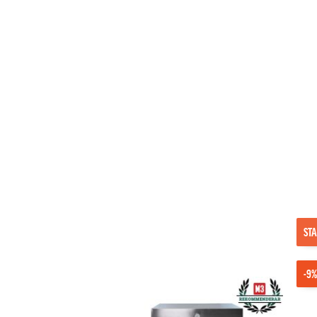
STA
-9