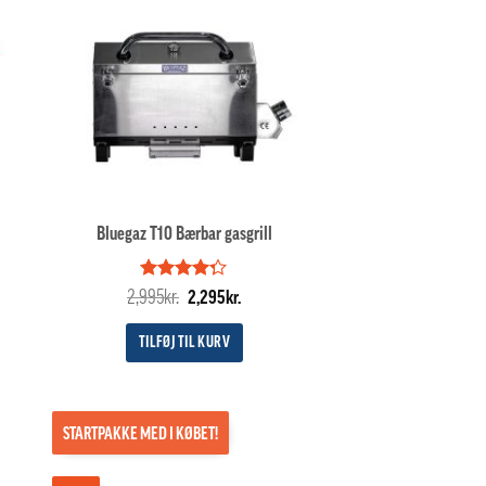
Bluegaz T10 Bærbar gasgrill
Vurderet
Den
Den
2,995
kr.
2,295
kr.
4.25
ud
e
oprindelige
aktuelle
af 5
pris
pris
TILFØJ TIL KURV
var:
er:
..
2,995kr..
2,295kr..
STARTPAKKE MED I KØBET!