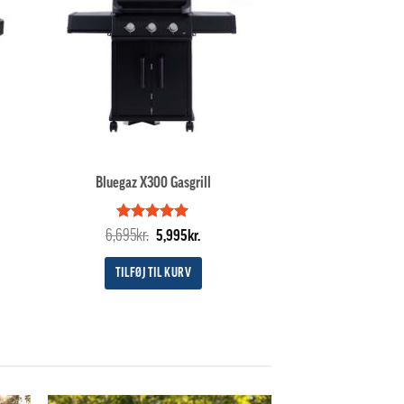
Bluegaz X300 Gasgrill
Vurderet
Den
5
Den
6,695
kr.
5,995
kr.
ud af 5
oprindelige
aktuelle
pris
pris
TILFØJ TIL KURV
var:
er:
6,695kr..
5,995kr..