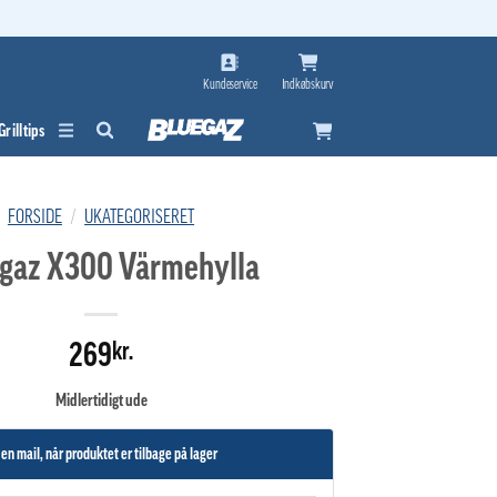
Kundeservice
Indkøbskurv
Grilltips
FORSIDE
/
UKATEGORISERET
gaz X300 Värmehylla
269
kr.
Midlertidigt ude
 en mail, når produktet er tilbage på lager