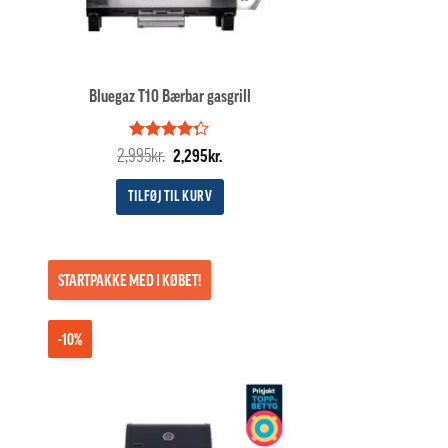
Bluegaz T10 Bærbar gasgrill
Vurderet
Den
Den
2,995
kr.
2,295
kr.
4.25
ud
e
oprindelige
aktuelle
af 5
pris
pris
TILFØJ TIL KURV
var:
er:
..
2,995kr..
2,295kr..
STARTPAKKE MED I KØBET!
-10%