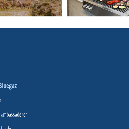
Bluegaz
s
s ambassadører
rbejde