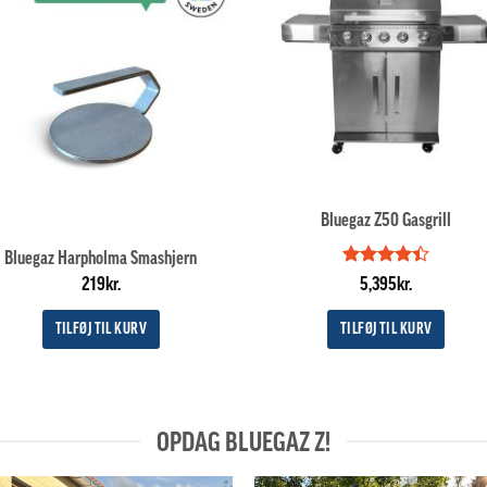
Bluegaz Z50 Gasgrill
Bluegaz Harpholma Smashjern
Vurderet
219
kr.
5,395
kr.
4.4
ud af
5
TILFØJ TIL KURV
TILFØJ TIL KURV
OPDAG BLUEGAZ Z!