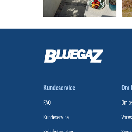
Kundeservice
Om 
FAQ
Om o
Kundeservice
Vore
Købsbetingelser
Sama