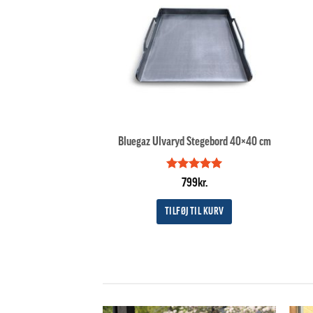
Bluegaz Ulvaryd Stegebord 40×40 cm
Vurderet
5
799
kr.
ud af 5
TILFØJ TIL KURV