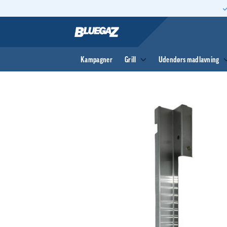
Fortsæt
til
indhold
Kampagner
Grill
Udendørs madlavning