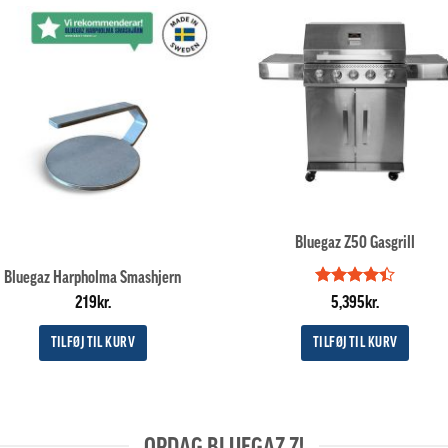
Bluegaz Z50 Gasgrill
Bluegaz Harpholma Smashjern
Vurderet
219
kr.
5,395
kr.
4.4
ud af
5
TILFØJ TIL KURV
TILFØJ TIL KURV
OPDAG BLUEGAZ Z!