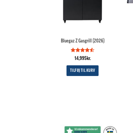
Bluegaz Z Gasgrill (2026)
Vurderet
14,995
kr.
4.5
ud af
5
TILFØJ TIL KURV