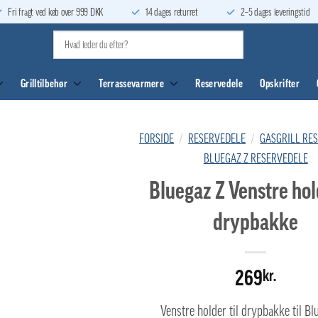
Fri fragt ved køb over 999 DKK
14 dages returret
2–5 dages leveringstid
Grilltilbehør
Terrassevarmere
Reservedele
Opskrifter
FORSIDE
/
RESERVEDELE
/
GASGRILL RE
BLUEGAZ Z RESERVEDELE
Bluegaz Z Venstre hold
drypbakke
269
kr.
Venstre holder til drypbakke til Bl