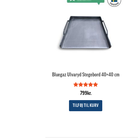
Bluegaz Ulvaryd Stegebord 40×40 cm
Vurderet
5
799
kr.
ud af 5
TILFØJ TIL KURV