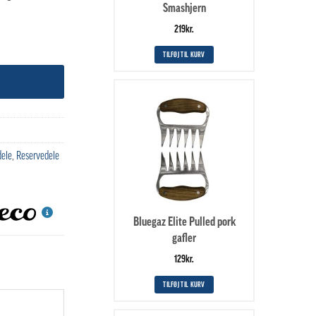
Smashjern
219
kr.
TILFØJ TIL KURV
dele
,
Reservedele
Bluegaz Elite Pulled pork
gafler
129
kr.
TILFØJ TIL KURV