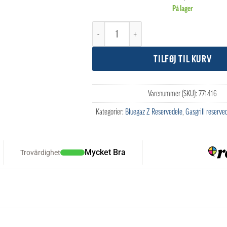
På lager
Bluegaz Z Venstre holder til drypbakke antal
TILFØJ TIL KURV
Varenummer (SKU):
771416
Kategorier:
Bluegaz Z Reservedele
,
Gasgrill reserve