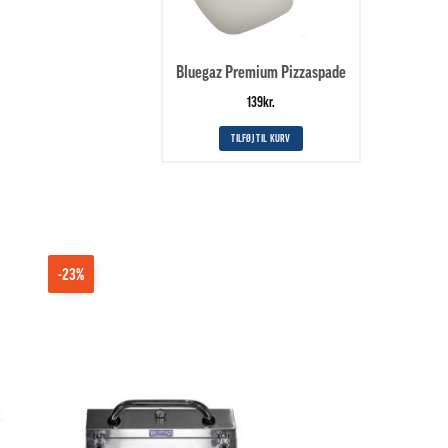
Bluegaz Premium Pizzaspade
139
kr.
TILFØJ TIL KURV
-23%