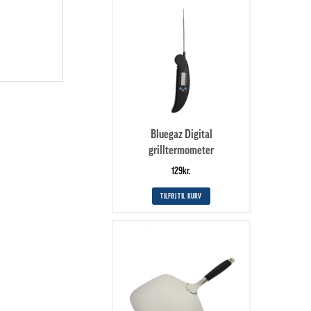
Bluegaz Digital
grilltermometer
129
kr.
TILFØJ TIL KURV