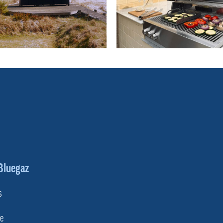
Bluegaz
s
e