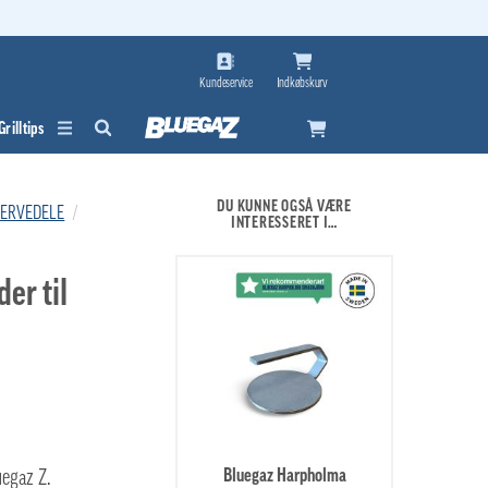
Kundeservice
Indkøbskurv
Grilltips
DU KUNNE OGSÅ VÆRE
SERVEDELE
/
INTERESSERET I…
er til
Bluegaz Harpholma
uegaz Z.