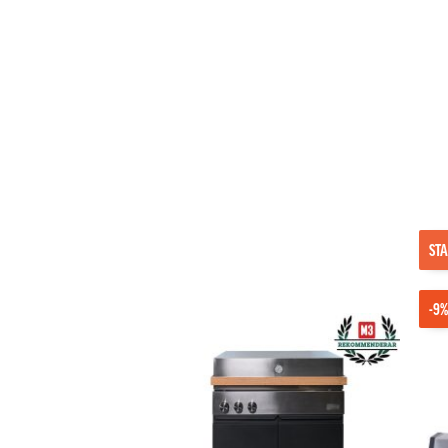
STA
-9