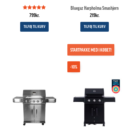
Bluegaz Harpholma Smashjern
Vurderet
5
799
kr.
219
kr.
ud af 5
TILFØJ TIL KURV
TILFØJ TIL KURV
STARTPAKKE MED I KØBET!
-10%