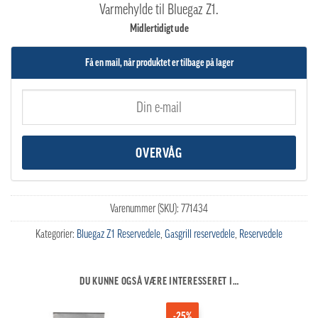
Varmehylde til Bluegaz Z1.
Midlertidigt ude
Få en mail, når produktet er tilbage på lager
Varenummer (SKU):
771434
Kategorier:
Bluegaz Z1 Reservedele
,
Gasgrill reservedele
,
Reservedele
DU KUNNE OGSÅ VÆRE INTERESSERET I…
-25%