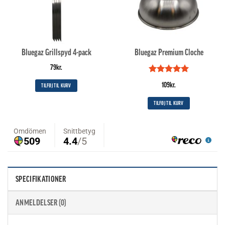
Bluegaz Grillspyd 4-pack
Bluegaz Premium Cloche
79
kr.
Vurderet
5
109
kr.
TILFØJ TIL KURV
ud af 5
TILFØJ TIL KURV
SPECIFIKATIONER
ANMELDELSER (0)