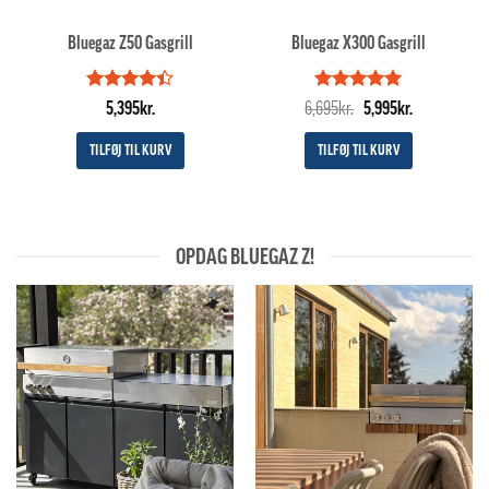
Bluegaz Z50 Gasgrill
Bluegaz X300 Gasgrill
Vurderet
Vurderet
Den
5
Den
5,395
kr.
6,695
kr.
5,995
kr.
4.4
ud af
ud af 5
oprindelige
aktuelle
5
pris
pris
TILFØJ TIL KURV
TILFØJ TIL KURV
var:
er:
6,695kr..
5,995kr..
OPDAG BLUEGAZ Z!