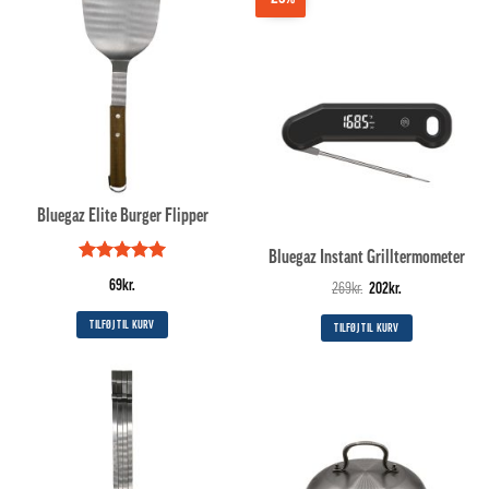
Bluegaz Elite Burger Flipper
Bluegaz Instant Grilltermometer
Vurderet
5
69
kr.
Den
Den
269
kr.
202
kr.
ud af 5
oprindelige
aktuelle
pris
pris
TILFØJ TIL KURV
TILFØJ TIL KURV
var:
er:
269kr..
202kr..