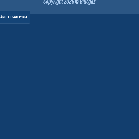
Copyright 2026 © Bluegaz
HÅNDTER SAMTYKKE