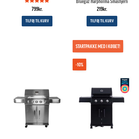
Bluegaz Harpholma Smashjern
Vurderet
5
799
kr.
219
kr.
ud af 5
TILFØJ TIL KURV
TILFØJ TIL KURV
STARTPAKKE MED I KØBET!
-10%