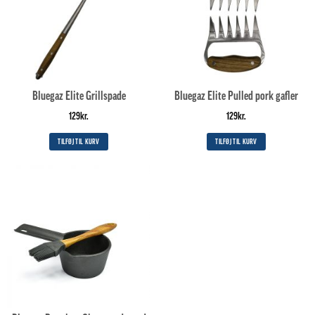
Bluegaz Elite Grillspade
Bluegaz Elite Pulled pork gafler
129
kr.
129
kr.
TILFØJ TIL KURV
TILFØJ TIL KURV