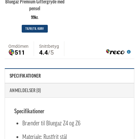
Bluegaz Premium Gittergryde med
pensel
99
kr.
TILFØJ TIL KURV
SPECIFIKATIONER
ANMELDELSER (0)
Specifikationer
Brænder til Bluegaz Z4 og Z6
Materiale: Rustfrit stål