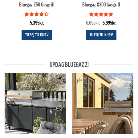
Bluegaz Z50 Gasgrill
Bluegaz X300 Gasgrill
Vurderet
Vurderet
Den
5
Den
5,395
kr.
6,695
kr.
5,995
kr.
4.4
ud af
ud af 5
oprindelige
aktuelle
5
pris
pris
TILFØJ TIL KURV
TILFØJ TIL KURV
var:
er:
6,695kr..
5,995kr..
OPDAG BLUEGAZ Z!