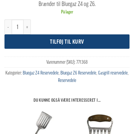
Brænder til Bluegaz Z4 og Z6.
På lager
Bluegaz Z4 & Z6 Brænder antal
TILFØJ TIL KURV
Varenummer (SKU):
771368
Kategorier:
Bluegaz Z4 Reservedele
,
Bluegaz Z6 Reservedele
,
Gasgrill reservedele
,
Reservedele
DU KUNNE OGSÅ VÆRE INTERESSERET I…