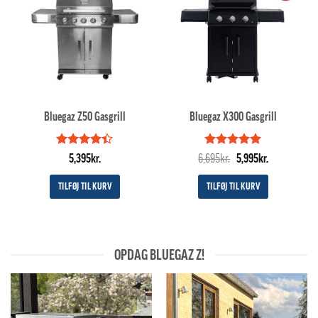
Bluegaz Z50 Gasgrill
Bluegaz X300 Gasgrill
Vurderet
Vurderet
Den
5
Den
5,395
kr.
6,695
kr.
5,995
kr.
4.4
ud af
ud af 5
oprindelige
aktuelle
5
pris
pris
TILFØJ TIL KURV
TILFØJ TIL KURV
var:
er:
6,695kr..
5,995kr..
OPDAG BLUEGAZ Z!