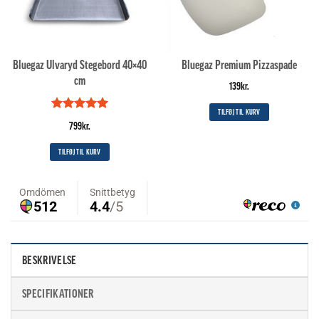
Bluegaz Ulvaryd Stegebord 40×40
Bluegaz Premium Pizzaspade
cm
139
kr.
TILFØJ TIL KURV
Vurderet
5
799
kr.
ud af 5
TILFØJ TIL KURV
BESKRIVELSE
SPECIFIKATIONER