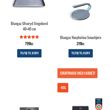
Bluegaz Ulvaryd Stegebord
40×40 cm
Bluegaz Harpholma Smashjern
Vurderet
5
799
kr.
219
kr.
ud af 5
TILFØJ TIL KURV
TILFØJ TIL KURV
STARTPAKKE MED I KØBET!
-10%