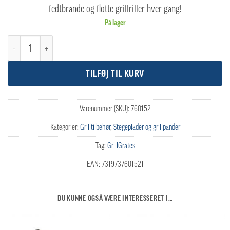
fedtbrande og flotte grillriller hver gang!
På lager
GrillGrate Gap 49 x 5,75 cm antal
TILFØJ TIL KURV
Varenummer (SKU):
760152
Kategorier:
Grilltilbehør
,
Stegeplader og grillpander
Tag:
GrillGrates
EAN:
7319737601521
DU KUNNE OGSÅ VÆRE INTERESSERET I…