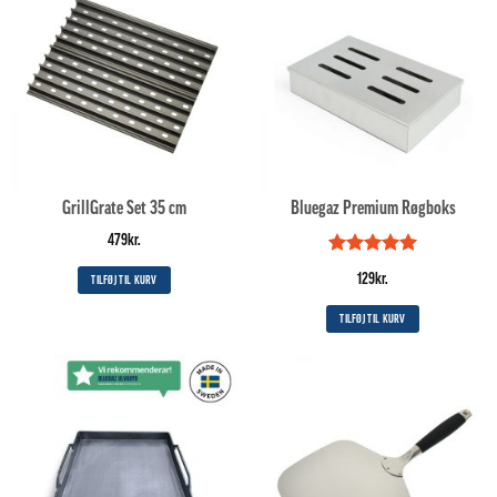
GrillGrate Set 35 cm
Bluegaz Premium Røgboks
479
kr.
Vurderet
5
129
kr.
TILFØJ TIL KURV
ud af 5
TILFØJ TIL KURV