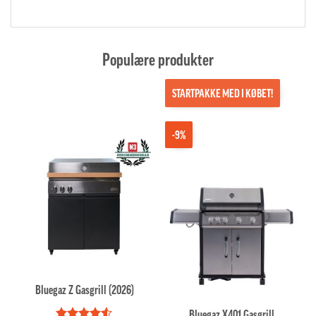
Populære produkter
STARTPAKKE MED I KØBET!
-9%
Bluegaz Z Gasgrill (2026)
Bluegaz X401 Gasgrill