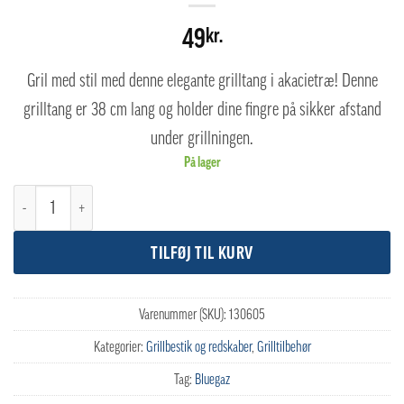
49
kr.
Gril med stil med denne elegante grilltang i akacietræ! Denne
grilltang er 38 cm lang og holder dine fingre på sikker afstand
under grillningen.
På lager
Bluegaz Elite Trætang antal
TILFØJ TIL KURV
Varenummer (SKU):
130605
Kategorier:
Grillbestik og redskaber
,
Grilltilbehør
Tag:
Bluegaz