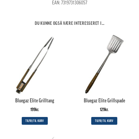
EAN:
7319731306057
DU KUNNE OGSÅ VÆRE INTERESSERET I…
Bluegaz Elite Grilltang
Bluegaz Elite Grillspade
199
kr.
129
kr.
TILFØJ TIL KURV
TILFØJ TIL KURV