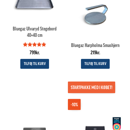
Bluegaz Ulvaryd Stegebord
40×40 cm
Bluegaz Harpholma Smashjern
Vurderet
5
799
kr.
219
kr.
ud af 5
TILFØJ TIL KURV
TILFØJ TIL KURV
STARTPAKKE MED I KØBET!
-10%