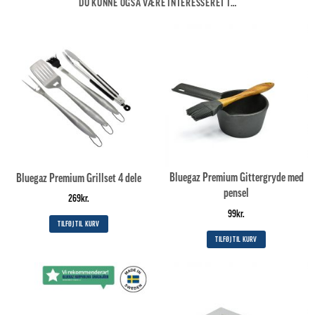
DU KUNNE OGSÅ VÆRE INTERESSERET I…
Bluegaz Premium Gittergryde med
Bluegaz Premium Grillset 4 dele
pensel
269
kr.
99
kr.
TILFØJ TIL KURV
TILFØJ TIL KURV