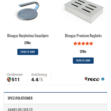
Bluegaz Harpholma Smashjern
Bluegaz Premium Røgboks
219
kr.
Vurderet
5
129
kr.
TILFØJ TIL KURV
ud af 5
TILFØJ TIL KURV
SPECIFIKATIONER
ANMELDELSER (3)