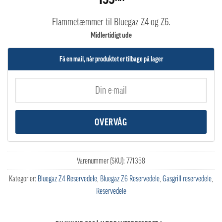
ud af 5
baseret
Flammetæmmer til Bluegaz Z4 og Z6.
på
kundebedømmelser
Midlertidigt ude
Få en mail, når produktet er tilbage på lager
Varenummer (SKU):
771358
Kategorier:
Bluegaz Z4 Reservedele
,
Bluegaz Z6 Reservedele
,
Gasgrill reservedele
,
Reservedele