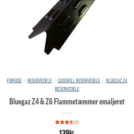
FORSIDE
/
RESERVEDELE
/
GASGRILL RESERVEDELE
/
BLUEGAZ Z4
RESERVEDELE
Bluegaz Z4 & Z6 Flammetæmmer emaljeret
Bedømt
2
139
kr.
som
3.5