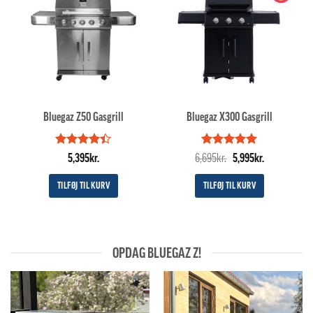
Bluegaz Z50 Gasgrill
Bluegaz X300 Gasgrill
Vurderet
Vurderet
Den
5
Den
5,395
kr.
6,695
kr.
5,995
kr.
4.4
ud af
ud af 5
oprindelige
aktuelle
5
pris
pris
TILFØJ TIL KURV
TILFØJ TIL KURV
var:
er:
6,695kr..
5,995kr..
OPDAG BLUEGAZ Z!