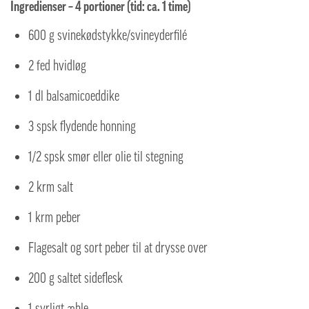
Ingredienser – 4 portioner (tid: ca. 1 time)
600 g svinekødstykke/svineyderfilé
2 fed hvidløg
1 dl balsamicoeddike
3 spsk flydende honning
1/2 spsk smør eller olie til stegning
2 krm salt
1 krm peber
Flagesalt og sort peber til at drysse over
200 g saltet sideflesk
1 syrligt æble