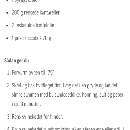
200 g rensede kantareller
2 teskefulde trøffelolie
1 pose ruccola à 70 g
Sådan gør du
Forvarm ovnen til 175°.
Skæl og hak hvidløget fint. Læg det i en gryde og lad det
simre sammen med balsamicoeddike, honning, salt og peber
i ca. 3 minutter.
Rens svinekødet for hinder.
Brun svinekødet rundt omkring på en stegepande eller grill i