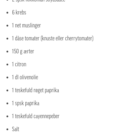
6 krebs
1 net muslinger
1 dåse tomater (knuste eller cherrytomater)
150 g ærter
1 citron
1 dl olivenolie
1 teskefuld røget paprika
1 spsk paprika
1 teskefuld cayennepeber
Salt