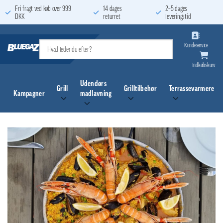
Fortsæt
Fri fragt ved køb over 999
14 dages
2–5 dages
DKK
returret
leveringstid
til
indhold
Kundeservice
Indkøbskurv
Udendørs
Grill
Grilltilbehør
Terrassevarmere
Kampagner
madlavning