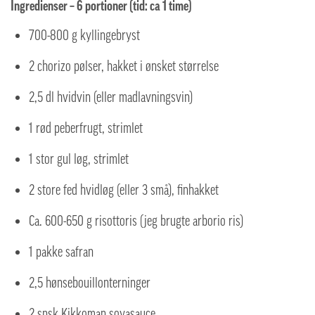
Ingredienser – 6 portioner (tid: ca 1 time)
700-800 g kyllingebryst
2 chorizo pølser, hakket i ønsket størrelse
2,5 dl hvidvin (eller madlavningsvin)
1 rød peberfrugt, strimlet
1 stor gul løg, strimlet
2 store fed hvidløg (eller 3 små), finhakket
Ca. 600-650 g risottoris (jeg brugte arborio ris)
1 pakke safran
2,5 hønsebouillonterninger
2 spsk Kikkoman soyasauce