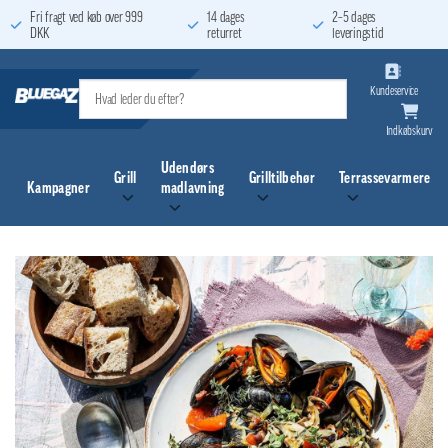
Fortsæt
Fri fragt ved køb over 999
14 dages
2–5 dages
DKK
returret
leveringstid
til
indhold
Kundeservice
Indkøbskurv
Udendørs
Grill
Grilltilbehør
Terrassevarmere
Kampagner
madlavning