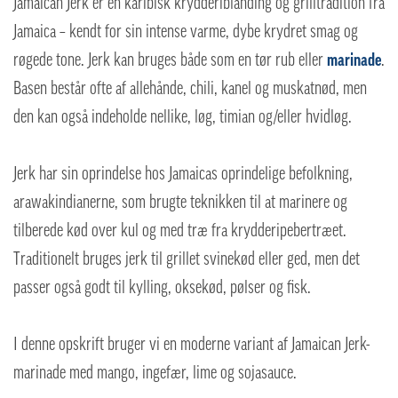
Jamaican Jerk er en karibisk krydderiblanding og grilltradition fra
Jamaica – kendt for sin intense varme, dybe krydret smag og
røgede tone. Jerk kan bruges både som en tør rub eller
marinade
.
Basen består ofte af allehånde, chili, kanel og muskatnød, men
den kan også indeholde nellike, løg, timian og/eller hvidløg.
Jerk har sin oprindelse hos Jamaicas oprindelige befolkning,
arawakindianerne, som brugte teknikken til at marinere og
tilberede kød over kul og med træ fra krydderipebertræet.
Traditionelt bruges jerk til grillet svinekød eller ged, men det
passer også godt til kylling, oksekød, pølser og fisk.
I denne opskrift bruger vi en moderne variant af Jamaican Jerk-
marinade med mango, ingefær, lime og sojasauce.