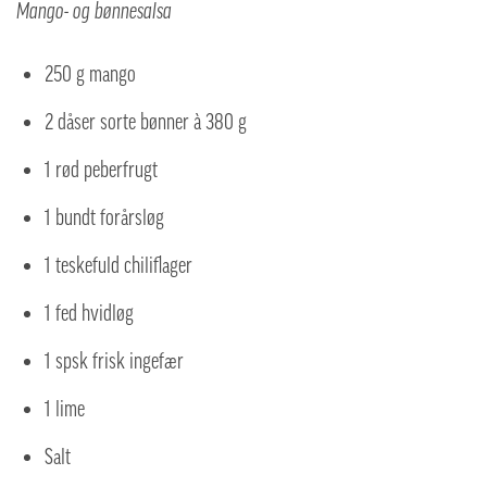
Mango- og bønnesalsa
250 g mango
2 dåser sorte bønner à 380 g
1 rød peberfrugt
1 bundt forårsløg
1 teskefuld chiliflager
1 fed hvidløg
1 spsk frisk ingefær
1 lime
Salt