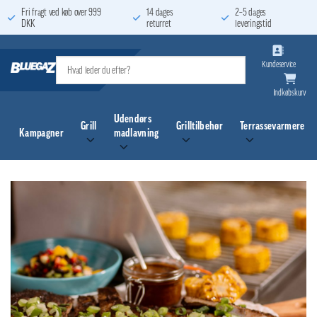
Fortsæt
Fri fragt ved køb over 999
14 dages
2–5 dages
DKK
returret
leveringstid
til
indhold
Kundeservice
Indkøbskurv
Udendørs
Grill
Grilltilbehør
Terrassevarmere
Kampagner
madlavning