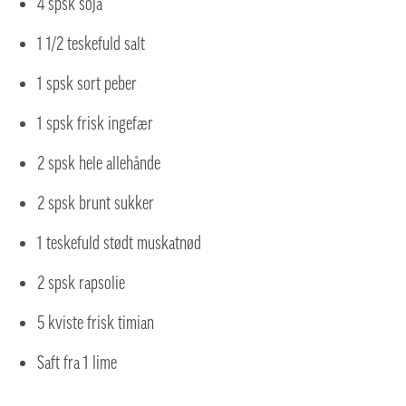
4 spsk soja
1 1/2 teskefuld salt
1 spsk sort peber
1 spsk frisk ingefær
2 spsk hele allehånde
2 spsk brunt sukker
1 teskefuld stødt muskatnød
2 spsk rapsolie
5 kviste frisk timian
Saft fra 1 lime