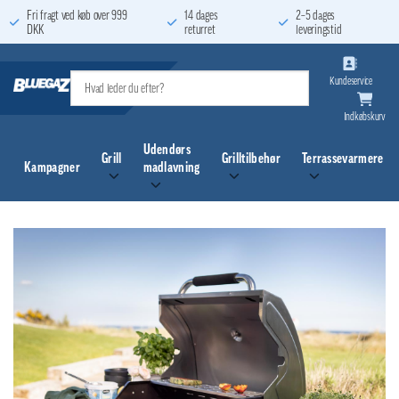
Fortsæt
Fri fragt ved køb over 999
14 dages
2–5 dages
DKK
returret
leveringstid
til
indhold
Kundeservice
Indkøbskurv
Udendørs
Grill
Grilltilbehør
Terrassevarmere
Kampagner
madlavning